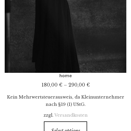
home
180,00
€
–
290,00
€
Kein Mehrwertsteuerausweis, da Kleinunternehmer
nach §19 (1) UStG.
zzgl.
Versandkosten
Select options